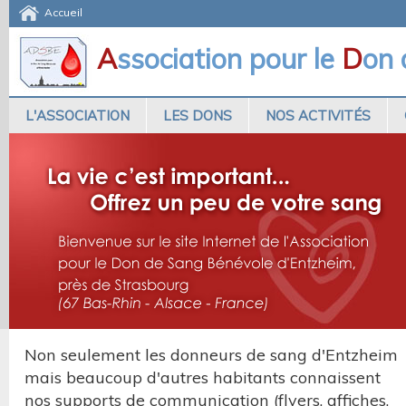
Accueil
A
ssociation pour le
D
on
L'ASSOCIATION
LES DONS
NOS ACTIVITÉS
Non seulement les donneurs de sang d'Entzheim
mais beaucoup d'autres habitants connaissent
nos supports de communication (flyers, affiches,