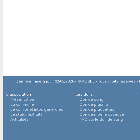
Dernière mise à jour: 02/08/2026 -
©
ADSBE - Tous droits réservés -
L'association
Les dons
N
Présentation
Don de sang
La commune
Don de plasma
Le comité et infos générales
Don de plaquettes
Le statut (extrait)
Don de moelle osseuse
Actualités
FAQ sur le don de sang