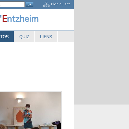
Plan du site
'
E
ntzheim
OTOS
QUIZ
LIENS