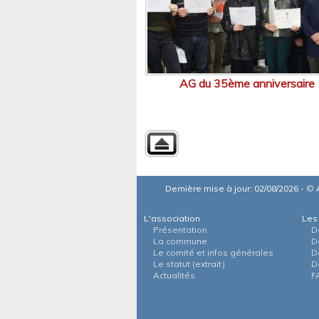
AG du 35ème anniversaire
Dernière mise à jour: 02/08/2026 -
©
A
L'association
Les
Présentation
D
La commune
D
Le comité et infos générales
D
Le statut (extrait)
D
Actualités
F