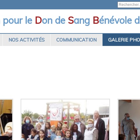
n pour le
D
on de
S
ang
B
énévole d
NOS ACTIVITÉS
COMMUNICATION
GALERIE PH