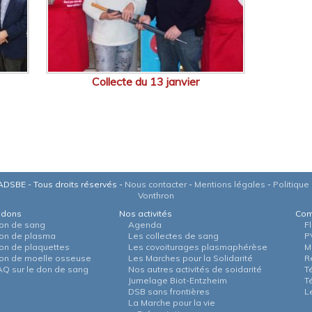
Collecte du 13 janvier
DSBE - Tous droits réservés -
Nous contacter
-
Mentions légales
-
Politique 
Vonthron
 dons
Nos activités
Com
on de sang
Agenda
F
on de plasma
Les collectes de sang
P
on de plaquettes
Les covoiturages plasmaphérèse
M
on de moelle osseuse
Les Marches pour la Solidarité
R
AQ sur le don de sang
Nos autres activités de soidarité
T
Jumelage Biot-Entzheim
T
DSB sans frontières
L
La Marche pour la vie