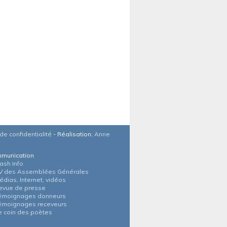
de confidentialité
- Réalisation:
Anne
munication
lash Info
V des Assemblées Générales
édias, Internet, vidéos
evue de presse
émoignages donneurs
émoignages receveurs
e coin des poètes