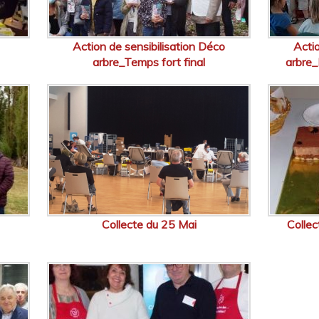
Action de sensibilisation Déco
Actio
arbre_Temps fort final
arbre_
Collecte du 25 Mai
Collec