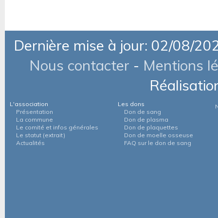
Dernière mise à jour: 02/08/20
Nous contacter
-
Mentions l
Réalisatio
L'association
Les dons
Présentation
Don de sang
La commune
Don de plasma
Le comité et infos générales
Don de plaquettes
Le statut (extrait)
Don de moelle osseuse
Actualités
FAQ sur le don de sang