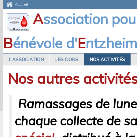
Accueil
A
ssociation pou
B
énévole d'
E
ntzhei
L'ASSOCIATION
LES DONS
NOS ACTIVITÉS
Nos autres activités
Ramassages de lunette
chaque collecte de sa