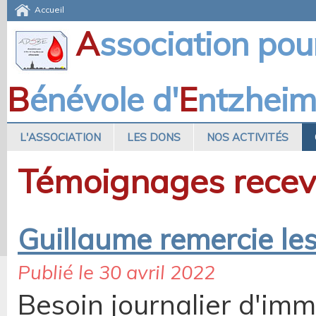
Accueil
A
ssociation pou
B
énévole d'
E
ntzhei
L'ASSOCIATION
LES DONS
NOS ACTIVITÉS
Témoignages recev
Guillaume remercie le
Publié le 30 avril 2022
Besoin journalier d'im