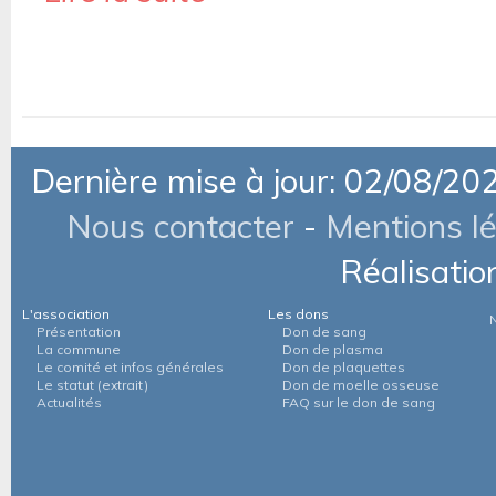
Dernière mise à jour: 02/08/20
Nous contacter
-
Mentions l
Réalisatio
L'association
Les dons
Présentation
Don de sang
La commune
Don de plasma
Le comité et infos générales
Don de plaquettes
Le statut (extrait)
Don de moelle osseuse
Actualités
FAQ sur le don de sang