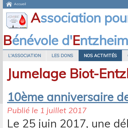
Accueil
A
ssociation pou
B
énévole d'
E
ntzhei
L'ASSOCIATION
LES DONS
NOS ACTIVITÉS
Jumelage Biot-Ent
10ème anniversaire de
Publié le 1 juillet 2017
Le 25 juin 2017, une dé