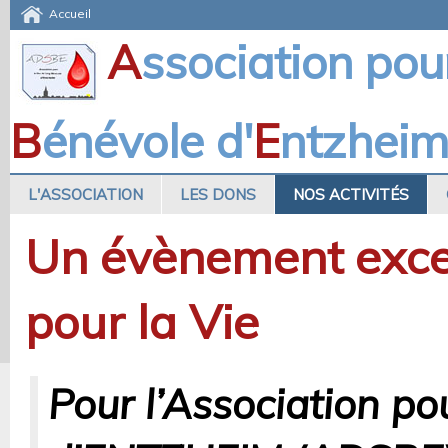
Accueil
A
ssociation pou
B
énévole d'
E
ntzhei
L'ASSOCIATION
LES DONS
NOS ACTIVITÉS
Un évènement excep
pour la Vie
Pour l’Association p