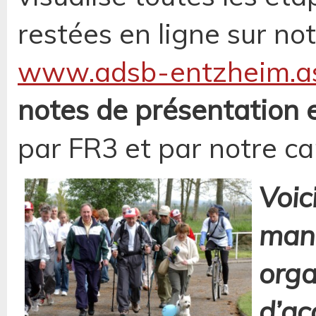
restées en ligne sur notr
www.adsb-entzheim.as
notes de présentation e
par FR3 et par notre can
Voic
mani
orga
d’ac