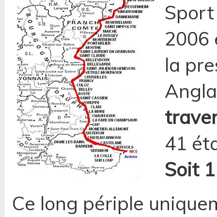
Sport 
2006 e
la pr
Anglai
trave
41 ét
Soit 
Ce long périple uniquem