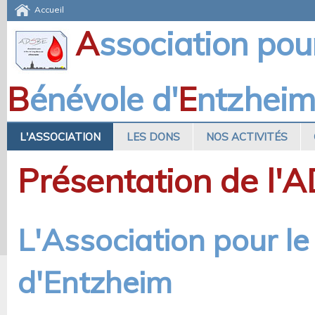
Accueil
A
ssociation pou
B
énévole d'
E
ntzhei
L'ASSOCIATION
LES DONS
NOS ACTIVITÉS
Présentation de l'
L'Association pour l
d'Entzheim