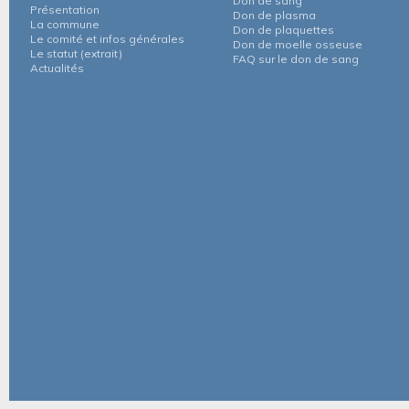
Don de sang
Présentation
Don de plasma
La commune
Don de plaquettes
Le comité et infos générales
Don de moelle osseuse
Le statut (extrait)
FAQ sur le don de sang
Actualités