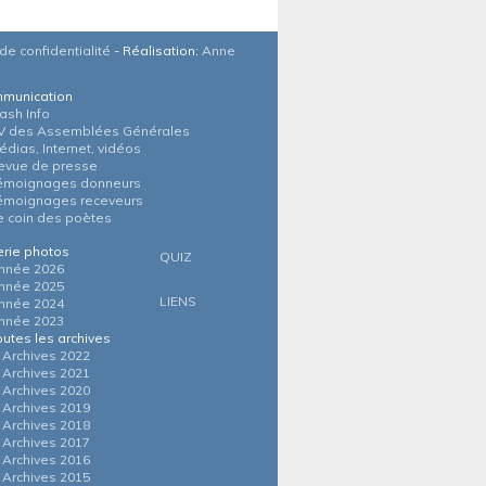
de confidentialité
- Réalisation:
Anne
munication
lash Info
V des Assemblées Générales
édias, Internet, vidéos
evue de presse
émoignages donneurs
émoignages receveurs
e coin des poètes
erie photos
QUIZ
nnée 2026
nnée 2025
LIENS
nnée 2024
nnée 2023
outes les archives
Archives 2022
Archives 2021
Archives 2020
Archives 2019
Archives 2018
Archives 2017
Archives 2016
Archives 2015