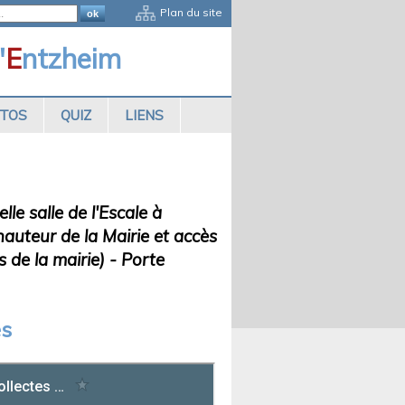
Plan du site
'
E
ntzheim
OTOS
QUIZ
LIENS
le salle de l'Escale à
hauteur de la Mairie et accès
s de la mairie) - Porte
es