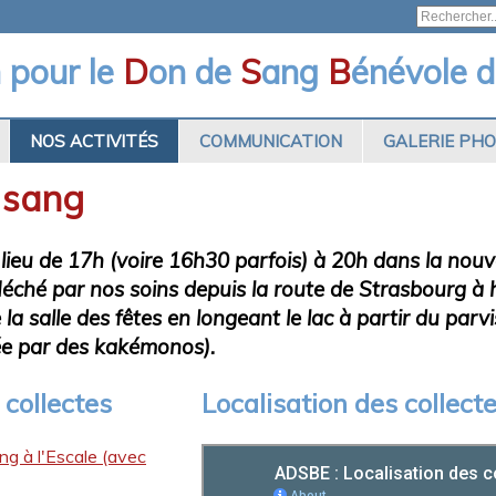
n pour le
D
on de
S
ang
B
énévole d
NOS ACTIVITÉS
COMMUNICATION
GALERIE PH
e sang
lieu de 17h (voire 16h30 parfois) à 20h dans la nouvel
léché par nos soins depuis la route de Strasbourg à 
e la salle des fêtes en longeant le lac à partir du parvi
rée par des kakémonos).
collectes
Localisation des collect
ng à l'Escale (avec