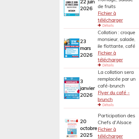
22 juin
de fruits
2026
Fichier à
télécharger
Détails
Collation : croque
monsieur, salade,
23
ile flottante, café
mars
Fichier à
2026
télécharger
Détails
La collation sera
remplacée par un
3
café-brunch
janvier
Flyer du café -
2026
brunch
Détails
Participation des
20
Chefs d'Alsace
octobre
Fichier à
2025
télécharger