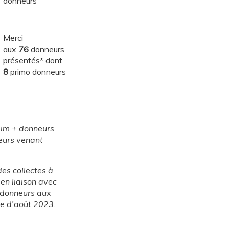
donneurs
Merci
aux
76
donneurs
présentés* dont
8
primo donneurs
eim + donneurs
eurs venant
des collectes à
n liaison avec
s donneurs aux
le d'août 2023.