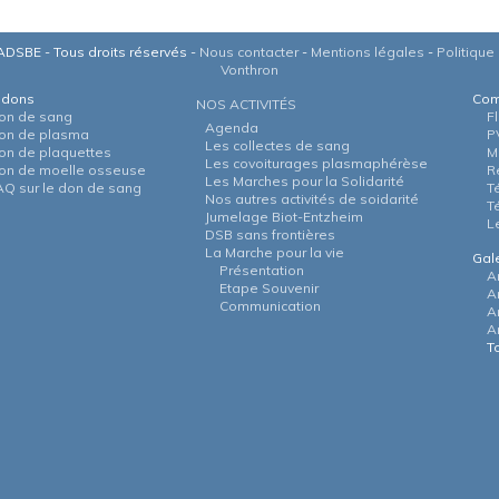
DSBE - Tous droits réservés -
Nous contacter
-
Mentions légales
-
Politique 
Vonthron
 dons
Com
NOS ACTIVITÉS
on de sang
F
Agenda
on de plasma
P
Les collectes de sang
on de plaquettes
M
Les covoiturages plasmaphérèse
on de moelle osseuse
R
Les Marches pour la Solidarité
AQ sur le don de sang
T
Nos autres activités de soidarité
T
Jumelage Biot-Entzheim
L
DSB sans frontières
La Marche pour la vie
Gal
Présentation
A
Etape Souvenir
A
Communication
A
A
T