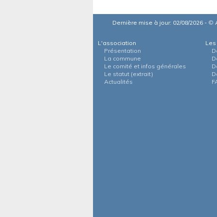
Dernière mise à jour: 02/08/2026 -
©
A
L'association
Les
Présentation
D
La commune
D
Le comité et infos générales
D
Le statut (extrait)
D
Actualités
F