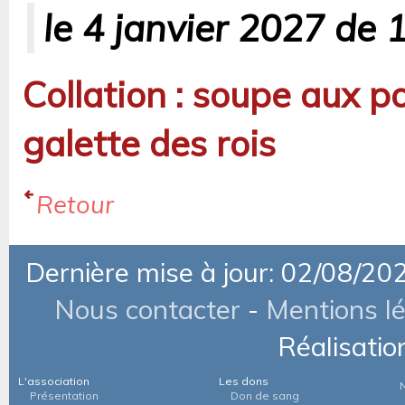
le 4 janvier 2027 de 
Collation : soupe aux p
galette des rois
Retour
Dernière mise à jour: 02/08/20
Nous contacter
-
Mentions l
Réalisatio
L'association
Les dons
Présentation
Don de sang