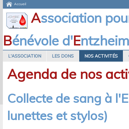
Accueil
A
ssociation pou
B
énévole d'
E
ntzhei
L'ASSOCIATION
LES DONS
NOS ACTIVITÉS
Agenda de nos acti
Collecte de sang à l
lunettes et stylos)