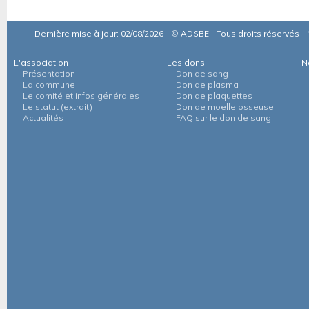
Dernière mise à jour: 02/08/2026 -
©
ADSBE - Tous droits réservés -
L'association
Les dons
N
Présentation
Don de sang
La commune
Don de plasma
Le comité et infos générales
Don de plaquettes
Le statut (extrait)
Don de moelle osseuse
Actualités
FAQ sur le don de sang