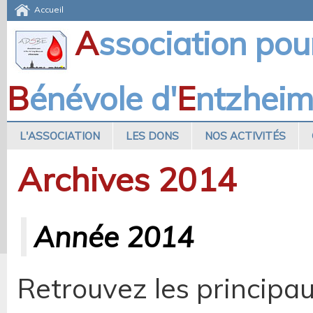
Accueil
A
ssociation pou
B
énévole d'
E
ntzhei
L'ASSOCIATION
LES DONS
NOS ACTIVITÉS
Archives 2014
Année 2014
Retrouvez les principa