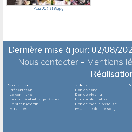
AG2014-[18].jpg
Dernière mise à jour: 02/08/20
Nous contacter
-
Mentions l
Réalisatio
L'association
Les dons
N
Présentation
Don de sang
La commune
Don de plasma
Le comité et infos générales
Don de plaquettes
Le statut (extrait)
Don de moelle osseuse
Actualités
FAQ sur le don de sang