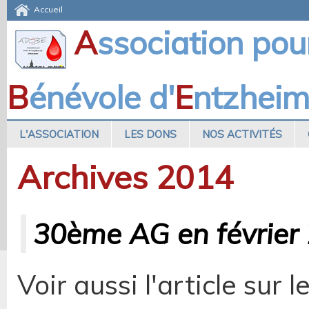
Accueil
A
ssociation pou
B
énévole d'
E
ntzhei
L'ASSOCIATION
LES DONS
NOS ACTIVITÉS
Archives 2014
30ème AG en février
Voir aussi l'article sur