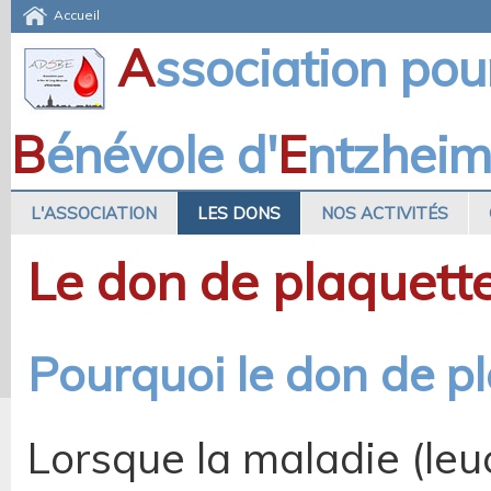
Accueil
A
ssociation pou
B
énévole d'
E
ntzhei
L'ASSOCIATION
LES DONS
NOS ACTIVITÉS
Le don de plaquett
Pourquoi le don de pl
Lorsque la maladie (leu