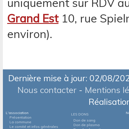
uniquement sur RDV au 
Grand Est
10, rue Spie
environ).
Dernière mise à jour: 02/08/20
Nous contacter
-
Mentions l
Réalisatio
L'association
N
LES DONS
Présentation
Don de sang
La commune
Don de plasma
Le comité et infos générales