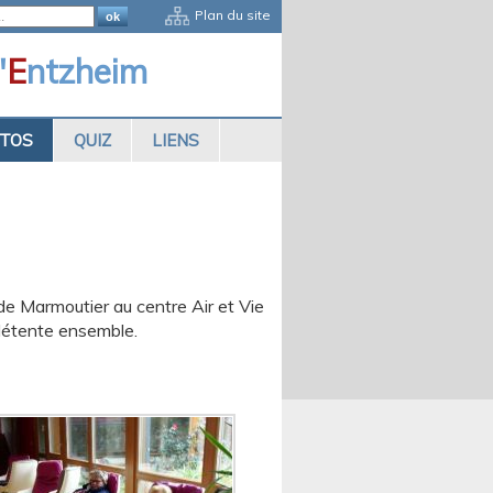
Plan du site
'
E
ntzheim
OTOS
QUIZ
LIENS
de Marmoutier au centre Air et Vie
détente ensemble.