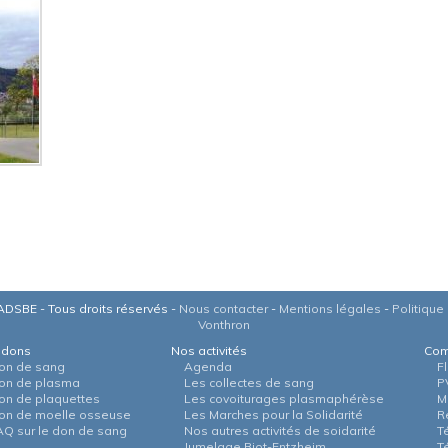
DSBE - Tous droits réservés -
Nous contacter
-
Mentions légales
-
Politique 
Vonthron
 dons
Nos activités
Com
on de sang
Agenda
F
on de plasma
Les collectes de sang
P
on de plaquettes
Les covoiturages plasmaphérèse
M
on de moelle osseuse
Les Marches pour la Solidarité
R
AQ sur le don de sang
Nos autres activités de soidarité
T
Jumelage Biot-Entzheim
T