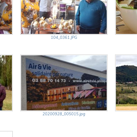
104_0361.JPG
20200928_005015.jpg