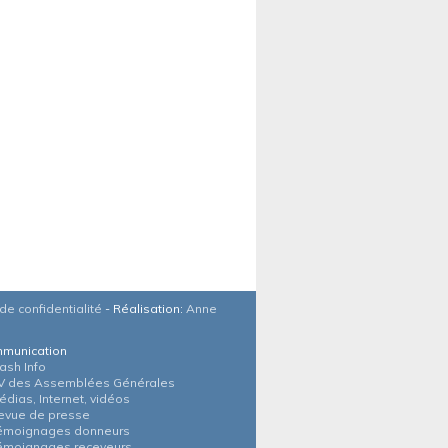
de confidentialité
- Réalisation:
Anne
munication
lash Info
V des Assemblées Générales
édias, Internet, vidéos
evue de presse
émoignages donneurs
émoignages receveurs