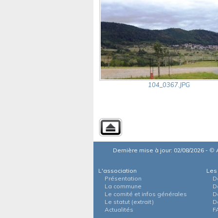
104_0367.JPG
Dernière mise à jour: 02/08/2026 -
©
A
L'association
Les
Présentation
D
La commune
D
Le comité et infos générales
D
Le statut (extrait)
D
Actualités
F