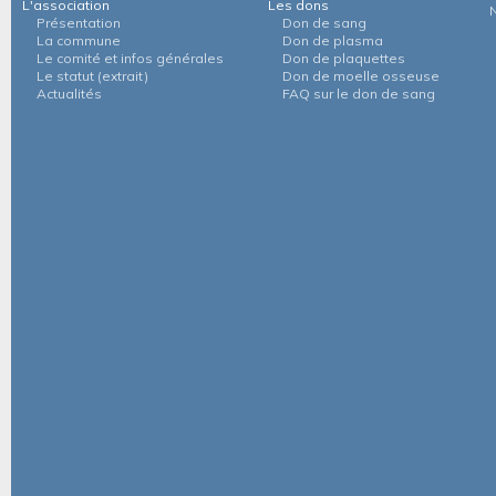
L'association
Les dons
Présentation
Don de sang
La commune
Don de plasma
Le comité et infos générales
Don de plaquettes
Le statut (extrait)
Don de moelle osseuse
Actualités
FAQ sur le don de sang