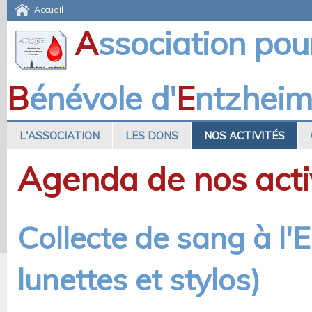
Accueil
A
ssociation pou
B
énévole d'
E
ntzhei
L'ASSOCIATION
LES DONS
NOS ACTIVITÉS
Agenda de nos acti
Collecte de sang à l
lunettes et stylos)