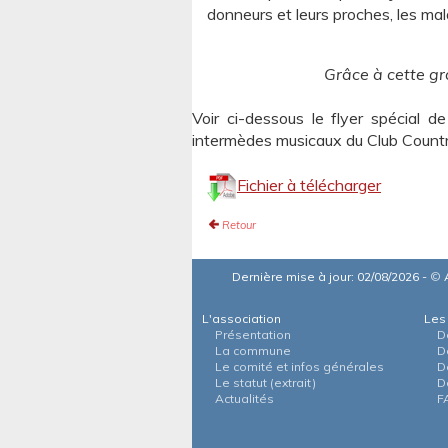
donneurs et leurs proches, les mala
Grâce à cette gr
Voir ci-dessous le flyer spécial d
intermèdes musicaux du Club Country
Fichier à télécharger
Retour
Dernière mise à jour: 02/08/2026 -
©
A
L'association
Les
Présentation
D
La commune
D
Le comité et infos générales
D
Le statut (extrait)
D
Actualités
F