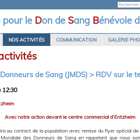
n pour le
D
on de
S
ang
B
énévole d
NOS ACTIVITÉS
COMMUNICATION
GALERIE PH
ctivités
Donneurs de Sang (JMDS) > RDV sur le te
à 12:30
tzheim
Avec notre action devant le centre commercial d'Entzheim
 au contact de la population avec remise du flyer spécial de n
ée Mondiale des Donneurs de Sang en rappelant que nous s