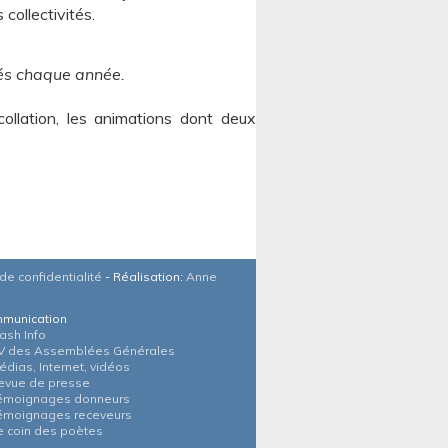
collectivités.
nés chaque année.
collation, les animations dont deux
de confidentialité
- Réalisation:
Anne
munication
lash Info
V des Assemblées Générales
édias, Internet, vidéos
evue de presse
émoignages donneurs
émoignages receveurs
e coin des poètes