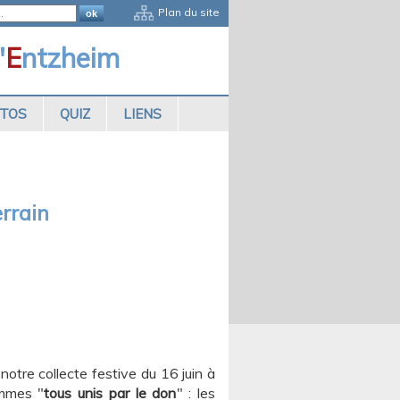
Plan du site
'
E
ntzheim
OTOS
QUIZ
LIENS
rrain
otre collecte festive du 16 juin à
ommes "
tous unis par le don
" : les