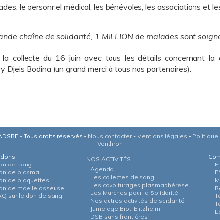
des, le personnel médical, les bénévoles, les associations et les 
ande chaîne de solidarité, 1 MILLION de malades sont soig
e la collecte du 16 juin avec tous les détails concernant la 
 Djeis Bodina (un grand merci à tous nos partenaires).
DSBE - Tous droits réservés -
Nous contacter
-
Mentions légales
-
Politique 
Vonthron
 dons
Com
NOS ACTIVITÉS
on de sang
F
Agenda
on de plasma
P
Les collectes de sang
on de plaquettes
M
Les covoiturages plasmaphérèse
on de moelle osseuse
R
Les Marches pour la Solidarité
AQ sur le don de sang
T
Nos autres activités de soidarité
T
Jumelage Biot-Entzheim
L
DSB sans frontières