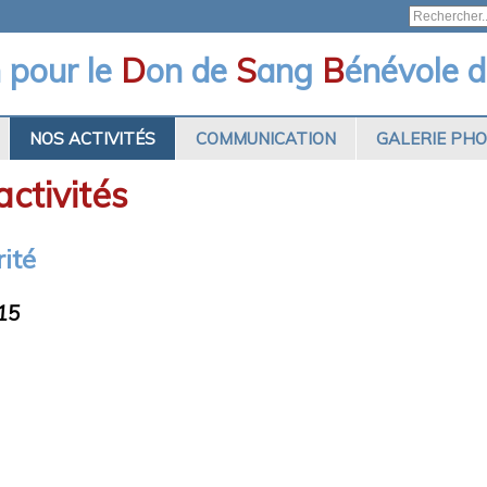
n pour le
D
on de
S
ang
B
énévole d
NOS ACTIVITÉS
COMMUNICATION
GALERIE PH
ctivités
rité
15