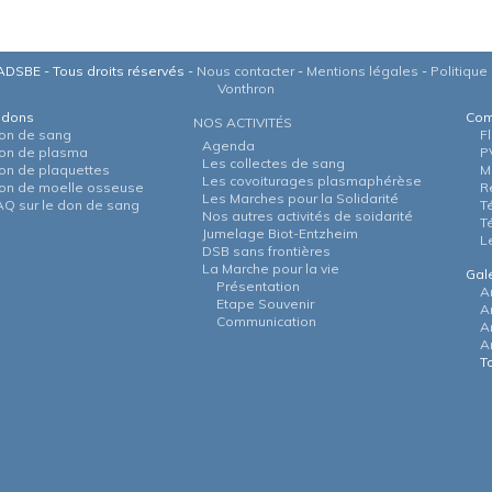
DSBE - Tous droits réservés -
Nous contacter
-
Mentions légales
-
Politique 
Vonthron
 dons
Com
NOS ACTIVITÉS
on de sang
F
Agenda
on de plasma
P
Les collectes de sang
on de plaquettes
M
Les covoiturages plasmaphérèse
on de moelle osseuse
R
Les Marches pour la Solidarité
AQ sur le don de sang
T
Nos autres activités de soidarité
T
Jumelage Biot-Entzheim
L
DSB sans frontières
La Marche pour la vie
Gal
Présentation
A
Etape Souvenir
A
Communication
A
A
T