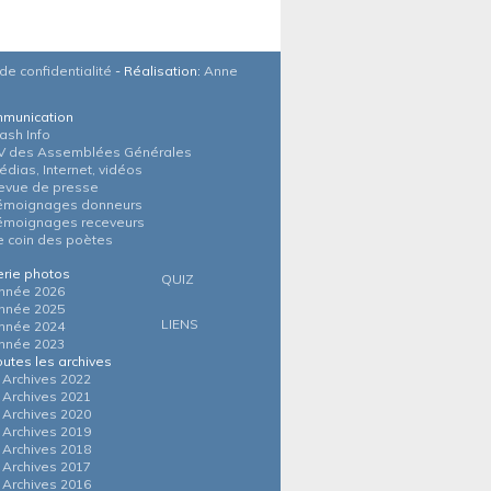
de confidentialité
- Réalisation:
Anne
munication
lash Info
V des Assemblées Générales
édias, Internet, vidéos
evue de presse
émoignages donneurs
émoignages receveurs
e coin des poètes
erie photos
QUIZ
nnée 2026
nnée 2025
LIENS
nnée 2024
nnée 2023
outes les archives
Archives 2022
Archives 2021
Archives 2020
Archives 2019
Archives 2018
Archives 2017
Archives 2016