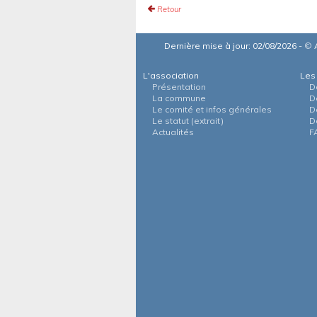
Retour
Dernière mise à jour: 02/08/2026 -
©
A
L'association
Les
Présentation
D
La commune
D
Le comité et infos générales
D
Le statut (extrait)
D
Actualités
F