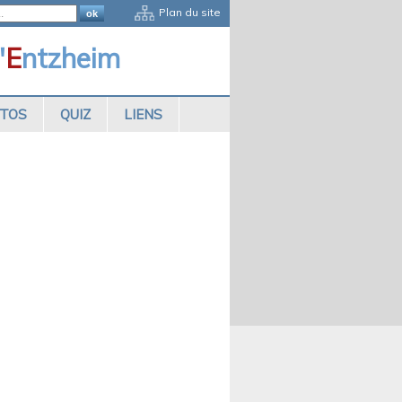
Plan du site
'
E
ntzheim
OTOS
QUIZ
LIENS