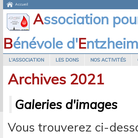
Accueil
A
ssociation pou
B
énévole d'
E
ntzhei
L'ASSOCIATION
LES DONS
NOS ACTIVITÉS
Archives 2021
Galeries d'images
Vous trouverez ci-desso