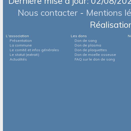
Dernière mise à jour: 02/08/20
Nous contacter
-
Mentions l
Réalisatio
L'association
Les dons
N
Présentation
Don de sang
La commune
Don de plasma
Le comité et infos générales
Don de plaquettes
Le statut (extrait)
Don de moelle osseuse
Actualités
FAQ sur le don de sang