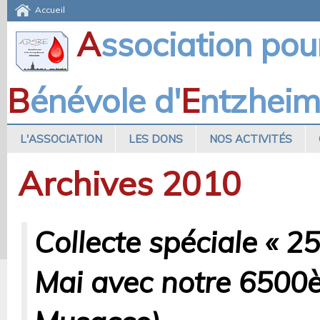
Accueil
A
ssociation pou
B
énévole d'
E
ntzhei
L'ASSOCIATION
LES DONS
NOS ACTIVITÉS
Archives 2010
Collecte spéciale « 2
Mai avec notre 6500