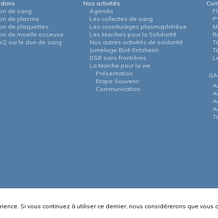
 dons
Nos activités
Com
on de sang
Agenda
F
on de plasma
Les collectes de sang
P
on de plaquettes
Les covoiturages plasmaphérèse
M
on de moelle osseuse
Les Marches pour la Solidarité
R
AQ sur le don de sang
Nos autres activités de soidarité
T
Jumelage Biot-Entzheim
T
DSB sans frontières
L
La Marche pour la vie
Présentation
GA
Etape Souvenir
A
Communication
A
A
A
T
rience. Si vous continuez à utiliser ce dernier, nous considérerons que vous a