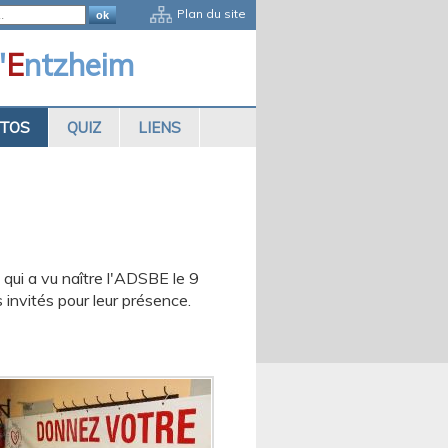
Plan du site
'
E
ntzheim
OTOS
QUIZ
LIENS
 qui a vu naître l'ADSBE le 9
invités pour leur présence.