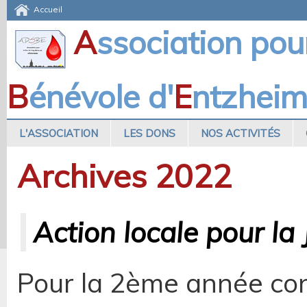
Accueil
A
ssociation pou
B
énévole d'
E
ntzhei
L'ASSOCIATION
LES DONS
NOS ACTIVITÉS
Archives 2022
Action locale pour la
Pour la 2ème année cons