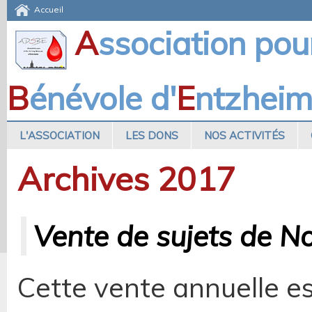
Accueil
A
ssociation pou
B
énévole d'
E
ntzhei
L'ASSOCIATION
LES DONS
NOS ACTIVITÉS
Archives 2017
Vente de sujets de No
Cette vente annuelle e