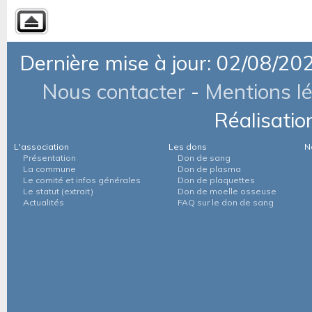
Dernière mise à jour: 02/08/20
Nous contacter
-
Mentions l
Réalisatio
L'association
Les dons
N
Présentation
Don de sang
La commune
Don de plasma
Le comité et infos générales
Don de plaquettes
Le statut (extrait)
Don de moelle osseuse
Actualités
FAQ sur le don de sang