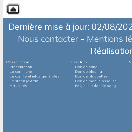
Dernière mise à jour: 02/08/20
Nous contacter
-
Mentions l
Réalisatio
L'association
Les dons
N
Présentation
Don de sang
La commune
Don de plasma
Le comité et infos générales
Don de plaquettes
Le statut (extrait)
Don de moelle osseuse
Actualités
FAQ sur le don de sang