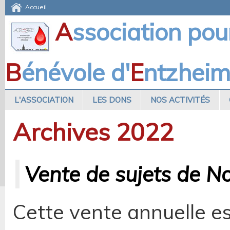
Accueil
A
ssociation pou
B
énévole d'
E
ntzhei
L'ASSOCIATION
LES DONS
NOS ACTIVITÉS
Archives 2022
Vente de sujets de No
Cette vente annuelle e