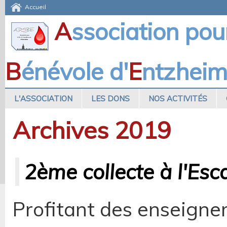
Accueil
A
ssociation pou
B
énévole d'
E
ntzhei
L'ASSOCIATION
LES DONS
NOS ACTIVITÉS
Archives 2019
2ème collecte à l'Esc
Profitant des enseignem