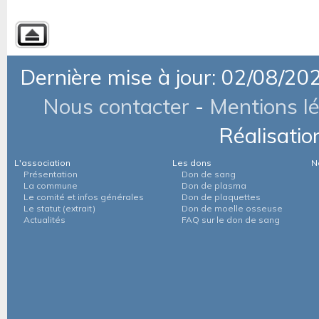
Dernière mise à jour: 02/08/20
Nous contacter
-
Mentions l
Réalisatio
L'association
Les dons
N
Présentation
Don de sang
La commune
Don de plasma
Le comité et infos générales
Don de plaquettes
Le statut (extrait)
Don de moelle osseuse
Actualités
FAQ sur le don de sang