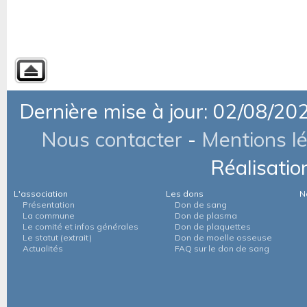
Dernière mise à jour: 02/08/20
Nous contacter
-
Mentions l
Réalisatio
L'association
Les dons
N
Présentation
Don de sang
La commune
Don de plasma
Le comité et infos générales
Don de plaquettes
Le statut (extrait)
Don de moelle osseuse
Actualités
FAQ sur le don de sang