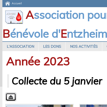
Accueil
A
ssociation pou
B
énévole d'
E
ntzhei
L'ASSOCIATION
LES DONS
NOS ACTIVITÉS
Année 2023
Collecte du 5 janvier