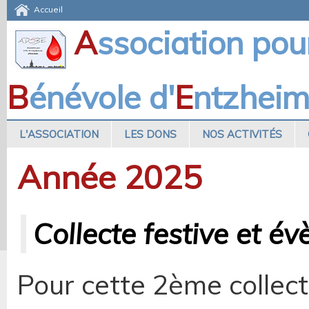
Accueil
A
ssociation pou
B
énévole d'
E
ntzhei
L'ASSOCIATION
LES DONS
NOS ACTIVITÉS
Année 2025
Collecte festive et év
Pour cette 2ème collect