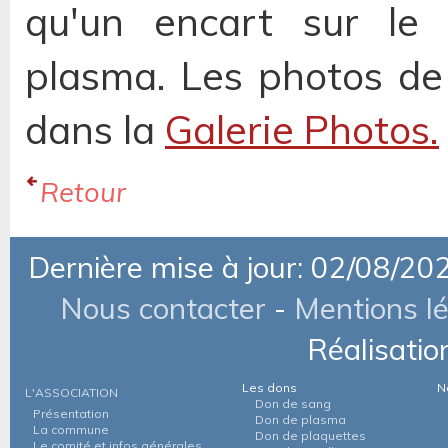
qu'un encart sur le
plasma. Les photos de
dans la
Galerie Photos.
Retour
Dernière mise à jour: 02/08/20
Nous contacter
-
Mentions l
Réalisatio
Les dons
N
L'ASSOCIATION
Don de sang
Présentation
Don de plasma
La commune
Don de plaquettes
Le comité et infos générales