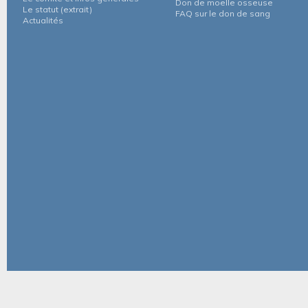
Don de moelle osseuse
Le statut (extrait)
FAQ sur le don de sang
Actualités