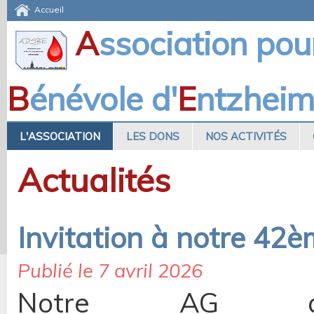
Accueil
A
ssociation pou
B
énévole d'
E
ntzhei
L'ASSOCIATION
LES DONS
NOS ACTIVITÉS
Actualités
Invitation à notre 42
Publié le 7 avril 2026
Notre AG ann