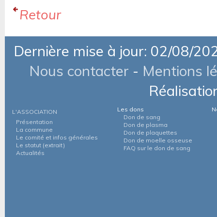
Retour
Dernière mise à jour: 02/08/20
Nous contacter
-
Mentions l
Réalisatio
Les dons
N
L'ASSOCIATION
Don de sang
Présentation
Don de plasma
La commune
Don de plaquettes
Le comité et infos générales
Don de moelle osseuse
Le statut (extrait)
FAQ sur le don de sang
Actualités