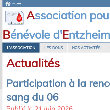
Accueil
A
ssociation pou
B
énévole d'
E
ntzhei
L'ASSOCIATION
LES DONS
NOS ACTIVITÉS
Actualités
Participation à la ren
sang du 06
Publié le 21 juin 2026