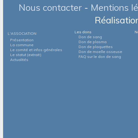
Nous contacter
-
Mentions l
Réalisatio
Les dons
N
L'ASSOCIATION
Don de sang
Présentation
Don de plasma
La commune
Don de plaquettes
Le comité et infos générales
Don de moelle osseuse
Le statut (extrait)
FAQ sur le don de sang
Actualités