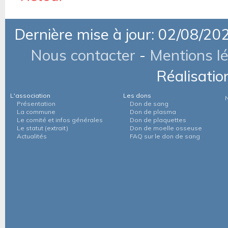
Dernière mise à jour: 02/08/20
Nous contacter
-
Mentions l
Réalisatio
L'association
Les dons
Présentation
Don de sang
La commune
Don de plasma
Le comité et infos générales
Don de plaquettes
Le statut (extrait)
Don de moelle osseuse
Actualités
FAQ sur le don de sang