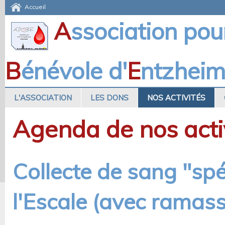
Accueil
A
ssociation pou
B
énévole d'
E
ntzhei
L'ASSOCIATION
LES DONS
NOS ACTIVITÉS
Agenda de nos acti
Collecte de sang "spé
l'Escale (avec ramass